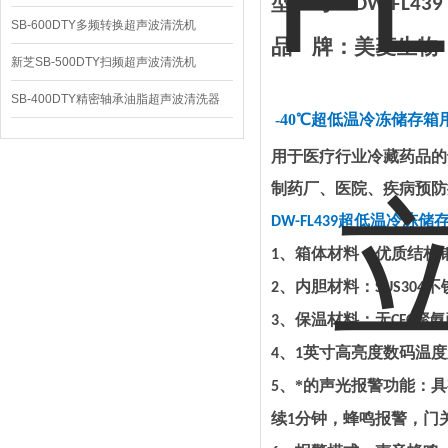
型
号：
DW-F
L439
SB-600DTY多频转换超声波清洗机
品
牌：美菱生物
新芝SB-500DTY扫频超声波清洗机
SB-400DTY精密轴承油脂超声波清洗器
-
40
℃
超低温冷冻储存箱
用于医疗行业冷藏药品的
制药厂、医院、疾病预防
超低温冷冻储
DW-F
L439
、箱体材料：优质结构
1
、内胆材料：
不
2
SUS304
、保温材料：无
聚氨
3
CFC
、
英寸高亮度数码温度
4
1
、*的声光报警功能：
5
续
分钟，蜂鸣报警，门
1