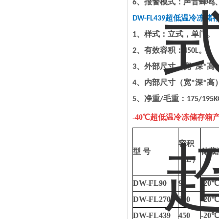
、报警模式：声音蜂鸣
6
超低温冷冻储
DW-F
L439
、样式：立式，单门。
1
、有效容积：
。
2
450L
、外部尺寸（宽
深
高
3
*
*
、内部尺寸（宽
深
高
4
*
*
、净重
毛重：
5
/
175/195K
-40
℃
超低温冷冻储存箱
容积
型
号
储藏
（
L
）
DW-FL90
90
-20
℃
DW-FL270
270
-20
℃
DW-FL439
450
-20
℃