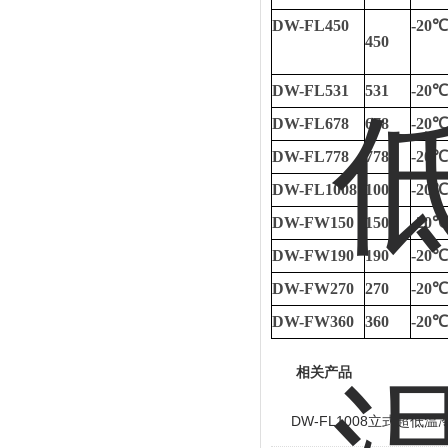
DW-FL450
-20
℃
450
DW-FL531
531
-20
℃
DW-FL678
678
-20
℃
DW-FL778
778
-20
℃
DW-FL1008
1008
-20
℃
DW-FW150
150
-20
℃
DW-FW190
190
-20
℃
DW-FW270
270
-20
℃
DW-FW360
360
-20
℃
相关产品
DW-FL1008立式超低