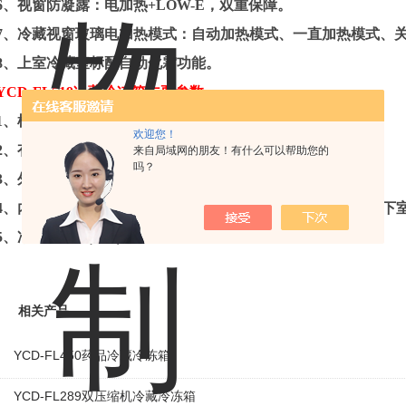
6
、视窗防凝露：电加热
+LOW-E
，双重保障。
7
、冷藏视窗玻璃电加热模式：自动加热模式、一直加热模式、
8
、上室冷藏室标配自动化霜功能。
YC
D-FL519
冷藏冷冻箱主要
参数
:
1
、样式：立式，上下双门。
欢迎您！
2
、有效容积（
L
）：
519(
冷藏
315L
、冷冻
204L)
。
来自局域网的朋友！有什么可以帮助您的
吗？
3
、外部尺寸（宽
*
深
*
高
mm
）：
910*740*1972
。
4
、内部尺寸（宽
*
深
*
高
mm
）：上室冷藏室：
750*610*740
，下
5
、净重
/
毛重（
KG
）：
18
5
/205
。
相关产品
YCD-FL450药品冷藏冷冻箱
YCD-FL289双压缩机冷藏冷冻箱