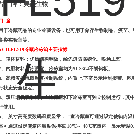
品
牌：美菱生物
用
途：
用于冷藏药品的专业冷藏设备，也可用于储存生物制品、疫苗、
各类实验室等。
YC
D-FL519
冷藏冷冻箱
主要指标
:
1
、
箱体材料：优质结构钢板，经先进防腐磷化、喷涂工艺。
2
、内胆材料：冷藏室、冷冻室均为
SUS304
不锈钢板。
3
、高精度微电脑温度控制系统，内置上
/
下室显示控制报警、环
行状态安全稳定。
4
、双压缩机双系统，上冷藏室和下冷冻室可独立控制运行，其
行使用。
5
、
1
英寸高亮度数码温度显示，上室冷藏室可通过设定使箱内温
室可通过设定使箱内温度保持在
-10
℃～
-
40
℃范围内，显示精度
0