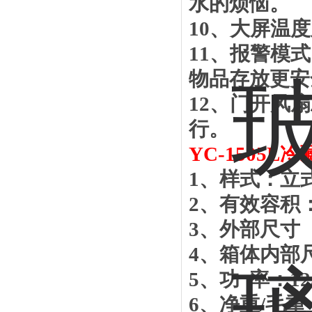
水的烦恼。
10
、大屏温度
11
、报警模式
物品存放更安
12
、门开风扇
行。
YC-
1505
L
冷
1
、样式：立
2
、有效容积
3
、外部尺寸
4
、箱体内部
5
、功 率
：
1
6
、净重
/
毛重