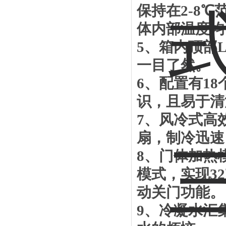
保持在
2-8
℃
体内部温度均
5
、箱内顶部
一目了然。
6
、配置有
18
识，且易于清
7
、风冷式高
扇，制冷迅速
8
、门体加热
模式，实现
32
动关门功能。
9
、冷凝水汇