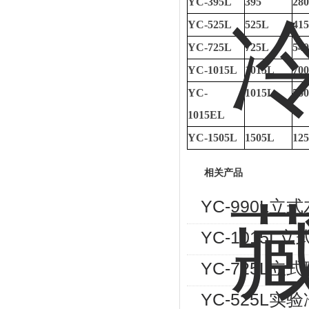
YC-395L
395
28
YC-525L
525L
41
YC-725L
725L
54
YC-1015L
1015L
70
YC-
1015L
56
1015EL
YC-1505L
1505L
12
相关产品
YC-990L
YC-1015
YC-725L
YC-525L实