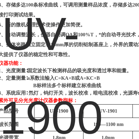
4、存储多达100条标准曲线，可调用测量样品浓度，存储多达20
接打印测试结果。
6、新的微机处理技术使操作更加简便。
7、自动调整波长，仪器自动调OA和100%T，*的自动寻光技
8、整体光路独立固定在16mm厚的切削铝制基座上，外界的震
大提供了仪器的稳定性和可靠性。
仪器功能：
1、光度测量∶固定波长下检测样品的吸光度和透过率和能量。
2、定量测量∶a系数法输入C=KA+B或A=KC+B
B标样法多个标样建立标准曲线
3、系统应用∶ 氘灯，钨灯开关，波长校准，暗电流校准，光源
紫外可见分光光度计仪器参数指标：
产品型号
UV-1900
UV-1901
波长范围
190—1100 nm
光谱带宽
1.8nm
1.0nm