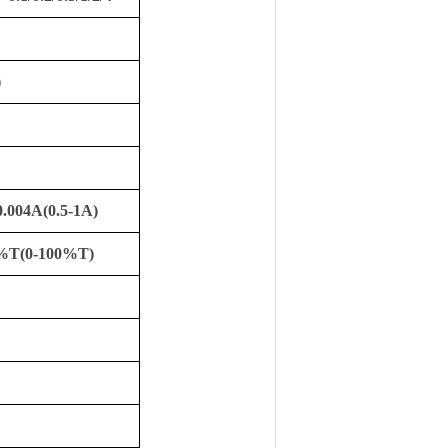
)
.004A(0.5-1A)
5%T(0-100%T)