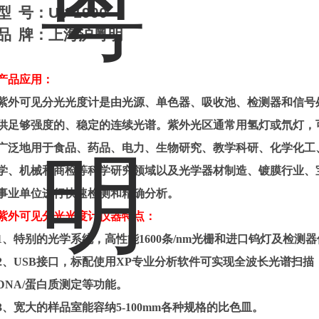
型
号：
U
V-1900
品
牌
：上海
沪粤明
产品应用：
紫外可见分光光度计是由光源、单色器、吸收池、检测器和信号
供足够强度的、稳定的连续光谱。紫外光区通常用氢灯或氘灯，
广泛地用于
食品、药品、电力、生物研究、教学科研、化学化工
学、机械
和商检
等科学研究领域以及光学器材制造、镀膜行业、
事业单位进行快速检测和精确分析。
紫外可见分光光度计仪器特点：
1、特别的光学系统，高性能1600条/nm光栅和进口钨灯及检测
2、USB接口，标配使用XP专业分析软件可实现全波长光谱扫
DNA/蛋白质测定等功能。
3、宽大的样品室能容纳5-100mm各种规格的比色皿。