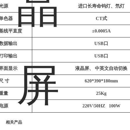
光源
进口长寿命钨灯、氘灯
单色器
CT式
基线平直度
±0.0005A
数据输出
USB口
打印输出
USB口
界面显示
液晶屏、
中英文自动切换
尺
寸
620*390*180mm
重量
25Kg
电源
220V\50HZ 100W
相关产品