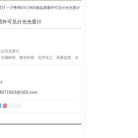
度计
> 沪粤明UV-1900液晶屏紫外可见分光光度计
屏紫外可见分光光度计
可见分光光度计
、生物研究、教学科研、化学化工、质量监督、水
商检等科学研究领域以及光学器材制造、镀膜行
工业等企业事业单位进行快速检测和精确分析。
4
71563@163.com