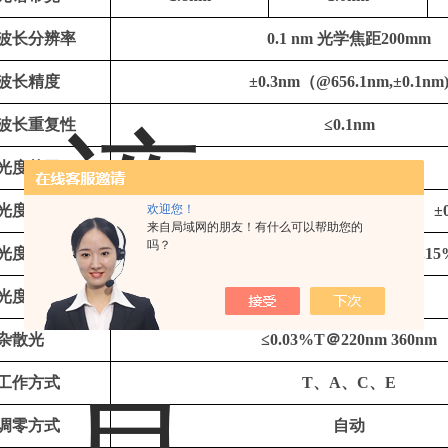
波长分辨率
0.1 nm 光学焦距200mm
波长精度
±0.3nm（@656.1nm,±0.1nm
波长重复性
≤0.1nm
光度范围
0-400%T ，-4-4A
光度精度
欢迎您！
0.2%T (0-100%T ) 、±0.002A(0-0.5A) 、±0
来自局域网的朋友！有什么可以帮助您的
吗？
光度重复性
±0.001A(0-0.5A), ±0.002A(0.5-1A)、±0.1
光度稳定性
±0.0003A/h ＠500nm
杂散光
≤0.03%T＠220nm 360nm
工作方式
T、A、C、E
调零方式
自动