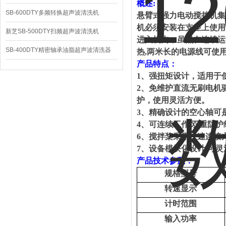
概述
:
SB-600DTY多频转换超声波清洗机
悬臂式强力电动搅拌机集
机必须安装在支座上使用
新芝SB-500DTY扫频超声波清洗机
进入机内，虽然在连续运
SB-400DTY精密轴承油脂超声波清洗器
热
,两米长的电源线可使
产品
特点：
1
、强扭矩设计，适用于
2
、免维护直流无刷电机
护，使用灵活方便。
3、精确设计的空心轴可
4、可连续工作,双重防
6、搅拌桨采用快速连接
7、设备模块化设计,可灵
产品
技术参数：
规格型号
转速显示
计时范围
输入功率