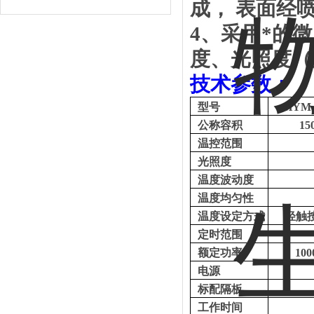
成，
表面经
4
、
采用*的
度、光照度
（
技术参数：
型号
HYM
公称容积
15
温控范围
光照度
温度波动度
温度均匀性
温度设定方式
轻触
定时范围
额定功率
100
电源
标配隔板
工作时间