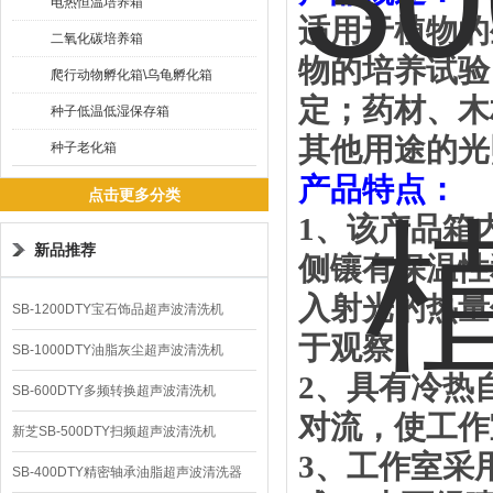
电热恒温培养箱
适用于植物的
二氧化碳培养箱
物的培养试验
爬行动物孵化箱\乌龟孵化箱
定；药材、木
种子低温低湿保存箱
其他用途的光
种子老化箱
产品特点：
点击更多分类
1
、
该产品箱
新品推荐
侧镶有保温性
入射光的热量
SB-1200DTY宝石饰品超声波清洗机
于观察。
SB-1000DTY油脂灰尘超声波清洗机
2
、
具有冷热
SB-600DTY多频转换超声波清洗机
对流，使工作
新芝SB-500DTY扫频超声波清洗机
3
、
工作室采
SB-400DTY精密轴承油脂超声波清洗器