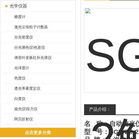
光学仪器
糖度计
激光尘埃粒子计数器
分光密度仪
分光测色仪\色差仪
傅里叶变换红外光谱仪
光泽度计
色度仪
透光率雾度定仪
白度仪
旋光仪\应力仪
产品介绍：
阿贝折射仪
名
称：
自动旋光
型
号：
SGWZZ-2
点击更多分类