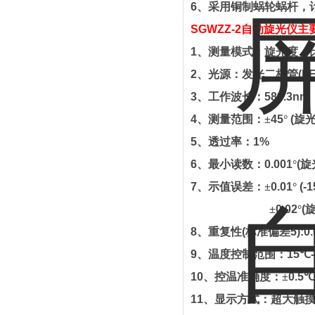
6
、
采用铜制蜗轮蜗杆，
SGWZZ-2
自动旋光仪主
1
、测量模式：旋光度、
2
、光源：发光二极管
(L
3
、工作波长：
589.3nm
4
、测量范围：±
45
°
(
旋
5
、透过率：
1%
6
、最小读数：
0.001
°
(
旋
7
、示值误差：±
0.01
°
(-1
±
0.02
°
(
8
、重复性
(
标准偏差
5):0
9
、温度控制范围：
15
℃
10
、控温准确度：±
0.5
℃
11
、显示方式：超大触