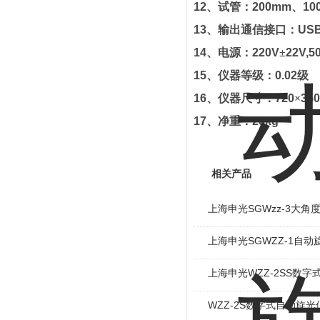
12
、试管：
200mm
、
10
13
、输出通信接口：
US
14
、电源：
220V
±
22V,5
15
、仪器等级：
0.02
级
16
、仪器尺寸：
720
×
350
17
、净重：
28kg
相关产品
上海申光SGWzz-3大角
上海申光SGWZZ-1自动
上海申光WZZ-2SS数
WZZ-2S数字式自动旋光