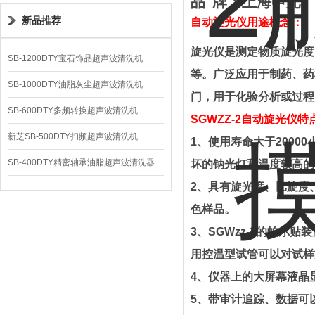
品
牌
：上海
申光
新品推荐
自动旋光仪用途概念：
旋光仪是测定物质旋光度
SB-1200DTY宝石饰品超声波清洗机
等。广泛应用于制药、药
SB-1000DTY油脂灰尘超声波清洗机
门，用于化验分析或过程
SB-600DTY多频转换超声波清洗机
SGWZZ-2
自动旋光仪特
新芝SB-500DTY扫频超声波清洗机
1
、
使用寿命大于
20000
SB-400DTY精密轴承油脂超声波清洗器
坏的钠光灯和温度较高的
2
、
具有旋光度、比旋度
色样品。
3
、
SGWzz-2
的帕尔贴装
用控温型试管可以对试样
4
、
仪器上的大屏幕液晶
5
、
带审计追踪、数据可