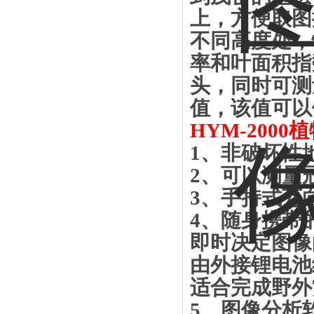
上，方便取图
不同高度处，
率和叶面积指
头，同时可测
值，该值可以
HYM-2000
植
1
、非破坏性
2
、可以测量
3
、手持式万
4
、随身携带
即时决定图像
由外接锂电池
适合完成野外
5
、图像分析