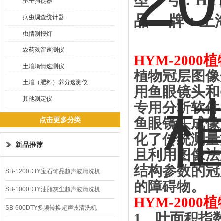
型
号：
HY
孢子捕捉器
品
牌：
上
病虫调查统计器
虫情测报灯
农药残留速测仪
HYM-2000
植
土壤墒情速测仪
植物冠层图像
土壤（肥料）养分速测仪
用鱼眼镜头和
其他测定仪
专用分析软件
鱼眼镜头成像
点击更多分类
化了传统测量
新品推荐
且利用图像法
结构参数的冠
SB-1200DTY宝石饰品超声波清洗机
的障碍物。
SB-1000DTY油脂灰尘超声波清洗机
HYM-2000
植
SB-600DTY多频转换超声波清洗机
1
、叶面积指