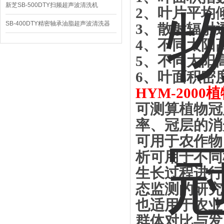
新芝SB-500DTY扫频超声波清洗机
2
、叶片平均
SB-400DTY精密轴承油脂超声波清洗器
3
、散射辐射
4
、不同太阳
5
、不同太阳
6
、叶面积密
HYM-2000
植
可测算植物冠
率、冠层的消
可用于农作物
析可用于不同
生长过程进行
态监测的研究
也适用于农业
群体对比与发