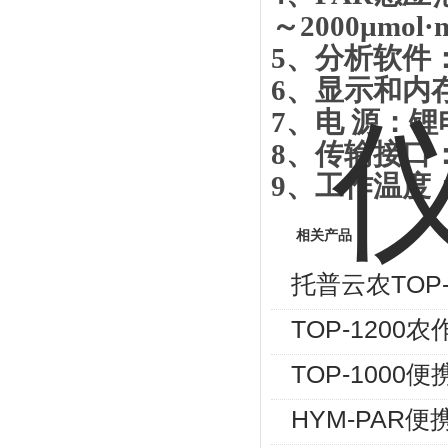
～
2000µmol
·
m
5
、分析软件
6
、显示和内
7
、电 源：锂
8
、传输接口
9
、工作温度
相关产品
托普云农TOP
TOP-120
TOP-100
HYM-PAR