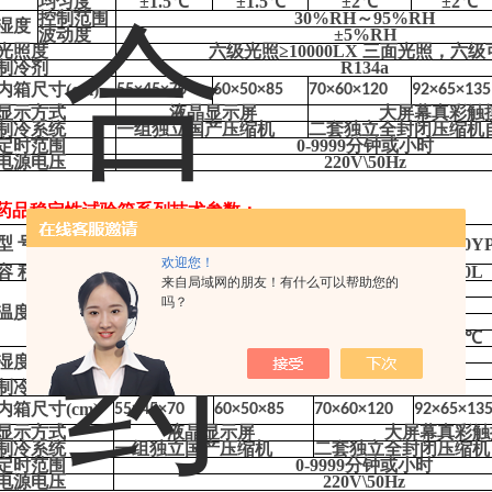
均匀度
±
1
.5
℃
±
1
.5
℃
±
2
℃
±
2
℃
控制范围
3
0
%RH
～
95%RH
湿度
波动度
±
5%RH
光
照度
六级光照
≥10000LX 三面光照，六
制冷剂
R134a
内箱尺寸
(cm)
55×45×70
60×50×85
70×60×120
92×65×135
显示方式
液晶显示屏
大屏幕真彩触
制冷系统
一组独立国产压缩机
二套独立全封闭压缩机
定时
范围
0-9999分钟
或小时
电源电压
220V
\
50Hz
药品稳定性试验箱
系列技术参数
：
型
号
GY-1
6
0YP
GY-
250
YP
GY-
5
00YP
GY-
8
00Y
欢迎您！
容
积
1
60L
25
0L
50
0L
800
L
来自局域网的朋友！有什么可以帮助您的
控制范围
0℃~65℃
吗？
分辨率
0.1℃
温度
波动度
±
0.5
℃
均匀度
±
1
.5
℃
±
1
.5
℃
±
2
℃
±
2
℃
控制范围
3
0
%RH
～
95%RH
湿度
波动度
±
5%RH
制冷剂
R134a
内箱尺寸
(cm)
55×45×70
60×50×85
70×60×120
92×65×13
显示方式
液晶显示屏
大屏幕真彩触
制冷系统
一组独立国产压缩机
二套独立全封闭压缩机
定时
范围
0-9999分钟
或小时
电源电压
220V
\
50Hz