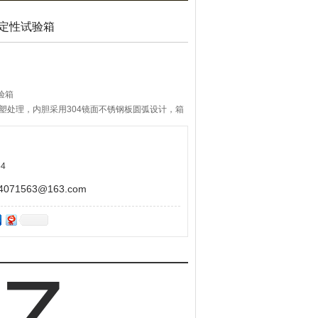
品稳定性试验箱
验箱
塑处理，内胆采用304镜面不锈钢板圆弧设计，箱
4不锈钢材质并镀铬处理。
能优异，坚固牢靠。
4
71563@163.com