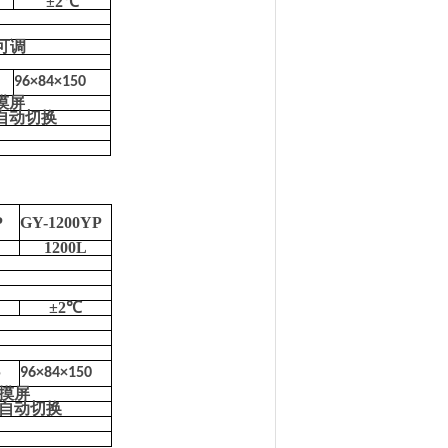
±
2
℃
级可调
96×84×150
摸屏
自动切换
P
GY-1200YP
1200
L
±
2
℃
5
96×84×150
摸屏
自动切换