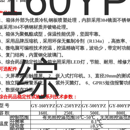
产品特点
：
1、
箱体外部为优质冷轧钢板喷塑处理，内胆采用
304镜面不
板采用
304不锈钢材质并镀铬处理
。
2、
箱体为聚氨酯成型，保温性能优异，坚固牢靠。
3、采用品牌压缩机，采用环保无氟制冷剂（R134a），高效率
4、
微电脑可编程技术控温
，
控温精确可靠，波动少，带定时功
5、
复门结构，内置钢化玻璃门。
6、
综合药品稳定性试验箱光照采用
LED灯，节能、耐用、维修
可
选
配件
：
1、大屏幕真彩触摸屏
。
2、嵌入式打印机
。
3、直径20mm的测
4、独立限温报警系统
。
5、紫外灭菌灯
。
6、GPRS短信报警功
7、数据储存功能
。
综合药品稳定性试验箱
系列技术参数
：
型
号
GY-1
6
0YPZ
GY-
250
YPZ
GY-
5
00YPZ
GY-
8
00Y
容
积
1
60L
25
0L
50
0L
800
L
控制范围
有光照控温范围
10℃~50℃，无光照控温范围
分辨率
0.1℃
温度
波动度
±
0.5
℃