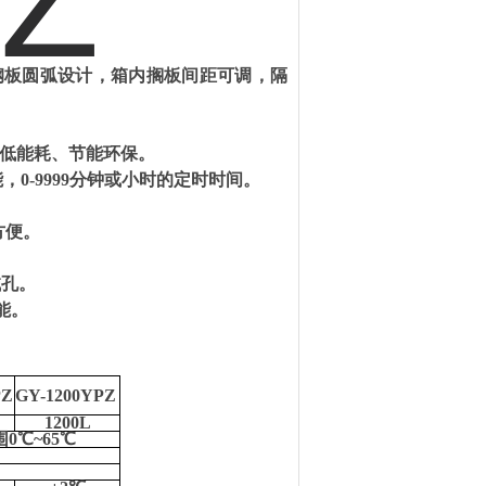
锈钢板圆弧设计，箱内搁板间距可调
，
隔
、低能耗、节能环保。
能，
0-9999分钟
或小时
的定时时间。
方便。
试孔
。
能
。
PZ
GY-1200YPZ
1200
L
0℃~65℃