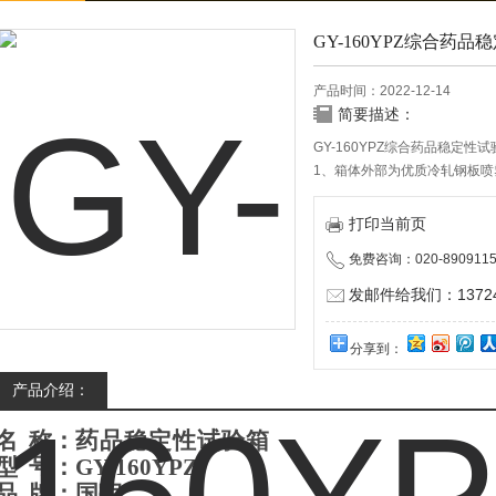
GY-160YPZ综合药
产品时间：2022-12-14
简要描述：
GY-160YPZ综合药品稳定性试
1、箱体外部为优质冷轧钢板喷
内搁板间距可调，隔板采用30
2、箱体为聚氨酯成型，保温性
打印当前页
免费咨询：020-8909115
发邮件给我们：137240
分享到：
产品介绍：
名
称：
药品稳定性试验箱
型
号：GY-160YPZ
品
牌
：
国宇