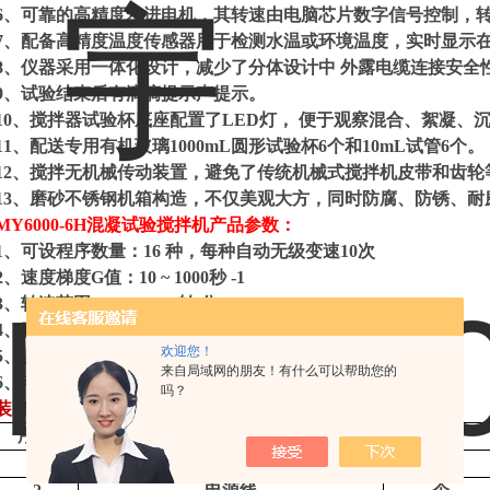
6、可靠的高精度步进电机，其转速由电脑芯片数字信号控制，
7、配备高精度温度传感器用于检测水温或环境温度，实时显示
8、仪器采用一体化设计，减少了分体设计中 外露电缆连接安全
9、试验结束后有滴滴提示声提示。
10、搅拌器试验杯底座配置了LED灯， 便于观察混合、絮凝、
11、配送专用有机玻璃1000mL圆形试验杯6个和10mL试管6个。
12、搅拌无机械传动装置，避免了传统机械式搅拌机皮带和齿轮
13、磨砂不锈钢机箱构造，不仅美观大方，同时防腐、防锈、
MY6000-6H混凝试验搅拌机产品参数：
1、可设程序数量：16 种，每种自动无级变速10次
2、速度梯度G值：10 ~ 1000秒 -1
3、转速范围：10 ~ 1100转/分 ± 0.01%
4、时间范围：0 ~ 99分59秒 x10 ±0.01秒
欢迎您！
5、测温范围：0 ~ 50℃ ±0.1℃
来自局域网的朋友！有什么可以帮助您的
6、电压：~ 220V ±5%
吗？
装箱清单：
序
号
配置名称
单位
1
主机
台