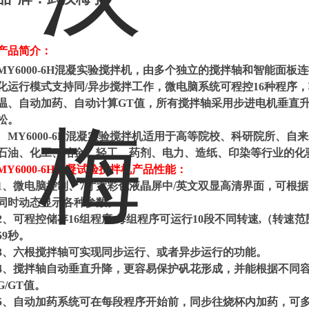
产品简介：
MY6000-6H混凝实验搅拌机，由多个独立的搅拌轴和智能面
化运行模式支持同/异步搅拌工作，微电脑系统可程控16种程序，转速
温、自动加药、自动计算GT值，所有搅拌轴采用步进电机垂直
松。
MY6000-6H混凝实验搅拌机适用于高等院校、科研院所、自
石油、化工、冶金、轻工、药剂、电力、造纸、印染等行业的化
MY6000-
6H混凝试验搅拌机产品性能：
1、微电脑控制、7寸大彩色液晶屏中/英文双显高清界面，可根
同时动态显示各种参数。
2、可程控储存16组程序,每组程序可运行10段不同转速,（转速范围10
59秒。
3、六根搅拌轴可实现同步运行、或者异步运行的功能。
4、搅拌轴自动垂直升降，更容易保护矾花形成，并能根据不同
G/GT值。
5、自动加药系统可在每段程序开始前，同步往烧杯内加药，可