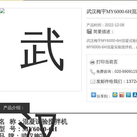
武汉梅宇MY6000-6
产品时间：2022-12-06
简要描述：
武汉梅宇MY6000-6H混凝试
MY6000-6H混凝实验搅拌
易，操作简单，多样化运行模式
序，转速可控于10~1100转
打印当前页
轴采用步进电机垂直升降，计
免费咨询：020-8909115
发邮件给我们：137240
分享到：
产品介绍：
名
称：
混凝试验搅拌机
型
号：
MY
6
000-
6H
品
牌
：
武汉
梅宇