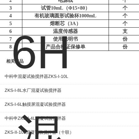
2
电源线
个
3
试管
10mL（Φ15×80）
个
4
有机玻璃圆形试验杯
1000mL
个
5
熔断芯（
3A）
个
6
温度传感器
支
7
使用说明书
份
8
产品合格证保修单
份
相关产品
中科申混凝试验搅拌器ZKS-I-10L
ZKS-I-8L水厂混凝试验搅拌器
ZKS-I-6L触摸屏混凝试验搅拌器
中科申ZKS-I-4L混凝试验搅拌器
ZKS-II-10L混凝试验搅拌器（十联）