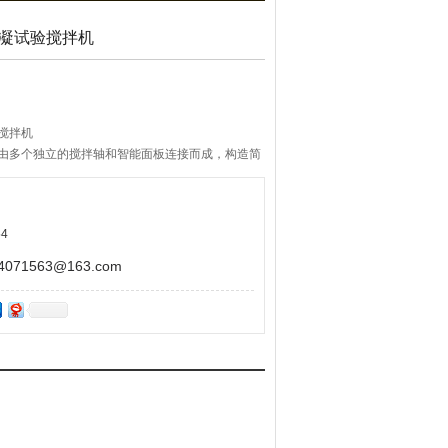
H混凝试验搅拌机
验搅拌机
机，由多个独立的搅拌轴和智能面板连接而成，构造简
支持同/异步搅拌工作，微电脑系统可程控16种程
/分，自动测温、自动加药、自动计算GT值，所有搅拌
数准，让水处理实验操作更轻松。
4
71563@163.com