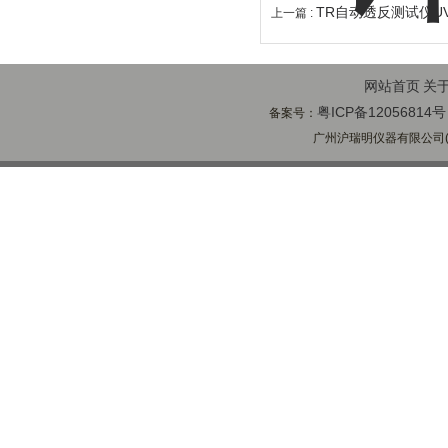
TR自动透反测试仪UV-
上一篇 :
网站首页
关
粤ICP备12056814号
备案号：
广州沪瑞明仪器有限公司(ww