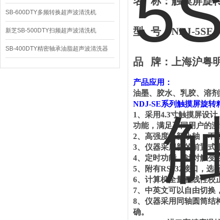
名
称：
触摸屏旋
SB-600DTY多频转换超声波清洗机
型
号：
NDJ-
5SE
新芝SB-500DTY扫频超声波清洗机
SB-400DTY精密轴承油脂超声波清洗器
品
牌：
上海
沪
粤
产品
应用：
油墨、胶水、乳胶、溶剂
NDJ-SE
系列触摸屏旋转
1
、
采用
4.3
寸触摸屏设计
功能，满足不同用户的测
2
、
高强度全新小轴，不
3
、
仪器采用新的前置式
4
、
定时功能，针对触变
5
、
附有
RS232
接口，选
6
、
计算机全量程线性校
7
、
中英文可以自由切换
8
、
仪器采用同轴圆筒结
确。