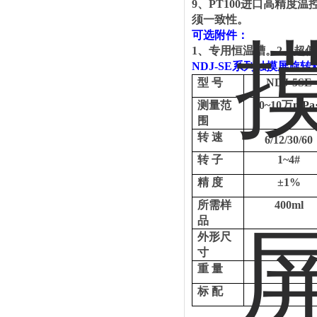
9
、
PT100
进口高精度温
须一致性。
可选附件：
1
、
专用恒温槽。
2
、
超低
NDJ-SE
系列触摸屏旋
转
型
号
NDJ-5S
E
测量范
10~10
万
mPa
围
转
速
6/12/30/60
转
子
1~4#
精
度
±
1%
所需样
400ml
品
外形尺
寸
重
量
标
配