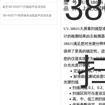
型
号：
UV-3802S
新芝SB-500DTY扫频超声波清洗机
品
牌：
上海尤
尼
SB-400DTY精密轴承油脂超声波清洗器
UV-3802S
大屏幕扫描型
计的检测结果由主检测器
3802S
满足您对光谱分辩
保持了更高的稳定性。进
您的仪器实现更为*的功
分光光度计模式
● 定波长测试T，A
● 标准曲线测试浓度
光谱扫描
● 扫描间隔 0.1、0.2、
● 扫描区间可任意设
● 高、中、低三档扫描速度
● 坐标参数设定，扫描