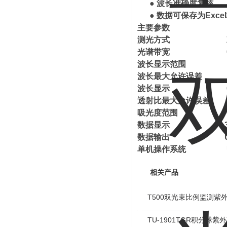
● 波长准确度复核
● 数据可保存为Exce
主要参数
测光方式
双光
光谱带宽
0.5/1/
波长显示范围
190-
波长最大允许误差
±0.
波长显示
0.1
透射比最大允许误差
±0
吸光度范围
0-200%T
数据显示
320×2
数据输出
USB Ty
单机操作系统
Unico
相关产品
T500双光束比例监测紫
TU-1901TGR积分球