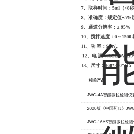
7
、取样时间：
5ml
（
<8
8
、准确度：规定值±
5%
9
、通道分辨率：≥
95%
10
、搅拌速度：
0
～
1500
11
、功 率：
90W
。
12
、电 源：
AC220V
±
1
13
、尺寸：
360*330*415
相关产品
JWG-4A智能微粒检测
2020版《中国药典》JW
JWG-16AS智能微粒检测