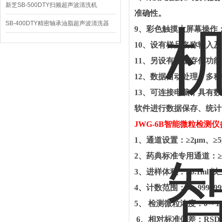
新芝SB-500DTY扫频超声波清洗机
准确性。
SB-400DTY精密轴承油脂超声波清洗器
9
、彩色触摸大屏幕操作
10
、设有样品名称输入及
11
、另设有数据存储功能
12
、数据自动处理、多种
13
、可连接电脑，具有数
软件进行数据保存、统计
JWG-6B
智能微粒检测仪
1
、通道设置：≥
2
μ
m
、≥
5
2
、药典标准专用通道：≥
3
、进样体积：≥
0.1ml
以
4
、计数范围：
0
～
99999
5
、
检测微粒浓度：
0
～
1
6
、相对标准偏差：
RSD