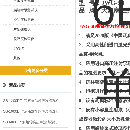
溶出度测试仪
型
号：
JWG-
6B
品
牌：
天津
康汇
崩解时限测试仪
澄明度检测仪
JWG-6B
智能微粒检测仪
片剂硬度仪
1
、满足
2020
版《中国药
脆碎度检查仪
2
、采用高性能进口激光
熔点仪
品直接检测。
其他
3
、采用进口高压注射泵
点击更多分类
品的检测要求，且不受地
4
、进样狭缝及管路采用
新品推荐
5
、根据进样量的需求，
6
、设有药典标准大输液
SB-1200DTY宝石饰品超声波清洗机
7
、设有小容量注射液（
SB-1000DTY油脂灰尘超声波清洗机
成容器微粒的大小及数量
SB-600DTY多频转换超声波清洗机
8
、采用螺旋浆式玻璃搅