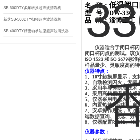
低温闭口
名
称：
SB-600DTY多频转换超声波清洗机
型
号：DW-3300
品
牌：
淄博正工
新芝SB-500DTY扫频超声波清洗机
SB-400DTY精密轴承油脂超声波清洗器
仪器适合于闭口杯闪
闭口杯闪点的测试。该仪
和
标准
ISO 1523
ISO 3679
样品量少、灵敏度高的特
仪器特点：
1、
10寸触摸屏显示，
2、
自动检测闪火，无需
3、
采用半导体制冷技术
4、
采用高精度温度传感
5、
仪器采用电点火方式
6、
内置热敏打印机，自
、
安卓操作系统，可连
7
端数据查询、浏览、分析
、
仪器配置
、
8
RS232
485
仪器参数：