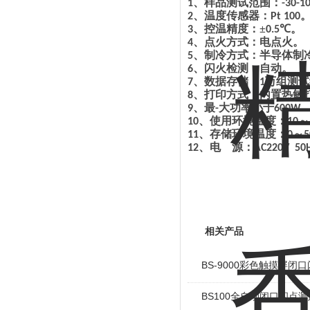
、
样品测试
范围：
1
-
30-1
、
温度传感器：
2
Pt 100
、
控温精度
：
±
℃
。
3
0
.
5
、
点火方式
：
电点火
。
4
、
制冷方式：半导体制
5
、
闪火检测：自动。
6
、
数据存储：
万组测
7
1
、
打印方式：内置热敏
8
、
最
大功率小于
9
-
600W
、
使用环境温度：
～
10
10
、
存储环境温度：
～
11
0
5
、
电
源：
12
AC220V 50
相关产品
BS-9000彩色触摸屏闭
BS100全自动闭口闪点