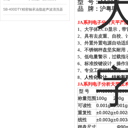
型 号：
JA3003
品 牌：沪粤明
SB-400DTY精密轴承油脂超声波清洗器
JA系列电子分析天平
产
1、大字体LCD显示，带
2、
具有去皮重、自校、
3、外置外置电源自动适
4、不锈钢秤盘坚实耐用
5、低电量警示，过载指
6、标准按键设计，操作
7、专业工程材料外壳，
8、
人性化设计，结构新
JA系列电子分析天平技
型 号
JA1003
JA200
称量范围
100g
200g
可读性
0.001g
0.001g
重复性
±0.002g
±0.002
线性
±0.003g
±0.003
秤盘尺寸
Φ90m